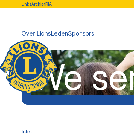
Links
Archief
RIA
Over Lions
Leden
Sponsors
We se
Intro