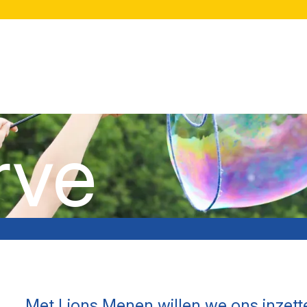
rve
Met Lions Menen willen we ons inzett