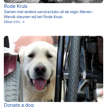
Rode Kruis
Samen met andere serviceclubs uit de regio Menen-
Wervik steunen wij het Rode Kruis.
Meer info →
Donate a dog