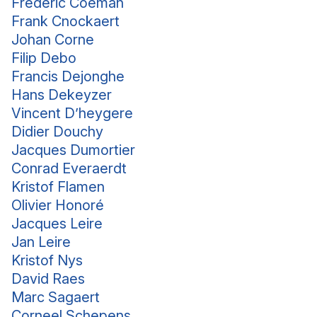
Frederic Coeman
Frank Cnockaert
Johan Corne
Filip Debo
Francis Dejonghe
Hans Dekeyzer
Vincent D’heygere
Didier Douchy
Jacques Dumortier
Conrad Everaerdt
Kristof Flamen
Olivier Honoré
Jacques Leire
Jan Leire
Kristof Nys
David Raes
Marc Sagaert
Corneel Schepens