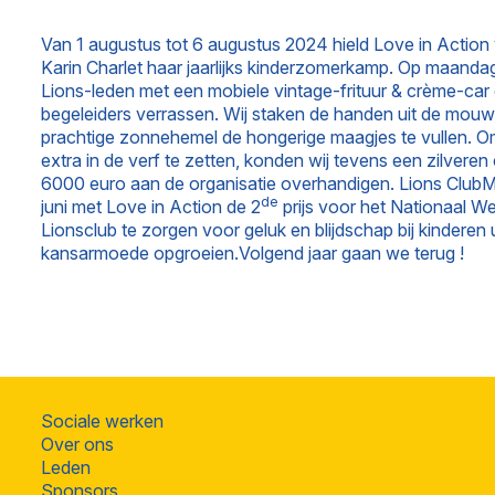
Van 1 augustus tot 6 augustus 2024 hield Love in Action
Karin Charlet haar jaarlijks kinderzomerkamp. Op maan
Lions-leden met een mobiele vintage-frituur & crème-car
begeleiders verrassen. Wij staken de handen uit de mo
prachtige zonnehemel de hongerige maagjes te vullen. 
extra in de verf te zetten, konden wij tevens een zilvere
6000 euro aan de organisatie overhandigen. Lions Club
de
juni met Love in Action de 2
prijs voor het Nationaal W
Lionsclub te zorgen voor geluk en blijdschap bij kinderen u
kansarmoede opgroeien.Volgend jaar gaan we terug !
Sociale werken
Over ons
Leden
Sponsors