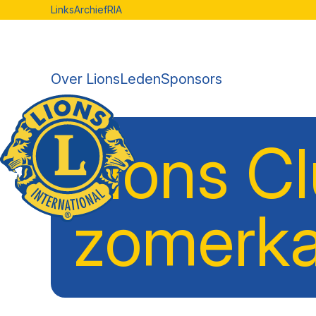
Links
Archief
RIA
Over Lions
Leden
Sponsors
Lions C
zomerk