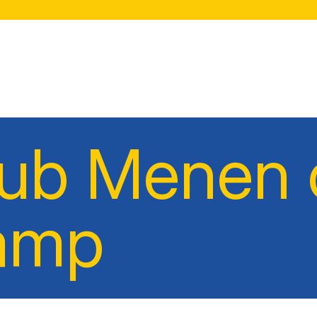
lub Menen 
amp